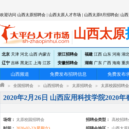
欢迎访问
山西太原
招聘会 |
山西太原
人才市场 |
山西太原
8月招聘会|
山西
山西太原
北京
天津
河北
山西
内蒙古
浙江招聘会
福建
江西
山东
河南
湖
辽宁
吉林
黑龙江
上海
江苏
安徽招聘会
湖南
广东
广西
海南
重
山西频道
免费发布招聘信息
免费发布
全国招聘会
山西招聘会
太原招聘会
太原校园招聘会
2020年2月26日 山西应用科技学院202
场馆：
太原校园招聘会
招聘会类型：
高校招聘
时间：
2020-02-22(星期六)
招聘会地区：
山西太原