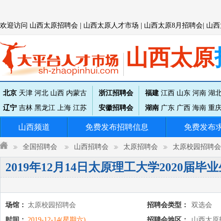
欢迎访问
山西太原
招聘会 |
山西太原
人才市场 |
山西太原
8月招聘会|
山西
山西太原
北京
天津
河北
山西
内蒙古
浙江招聘会
福建
江西
山东
河南
湖
辽宁
吉林
黑龙江
上海
江苏
安徽招聘会
湖南
广东
广西
海南
重
山西频道
免费发布招聘信息
免费发布
全国招聘会
山西招聘会
太原招聘会
太原校园招聘会
2019年12月14日太原理工大学2020届
场馆：
太原校园招聘会
招聘会类型：
双选会
时间：
2019-12-14(星期六)
招聘会地区：
山西太原